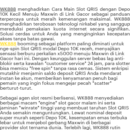
WK888
menghadirkan Cara Main Slot QRIS dengan Depo
10K Kecil Menuju Maxwin di Link Gacor sebagai panduan
terpercaya untuk meraih kemenangan maksimal. WK888
menghadirkan terobosan teknologi nirkabel yang sanggup
mereduksi pemakaian kuota internet secara signifikan.
Solusi cerdas untuk Anda yang menginginkan kecepatan
akses tanpa batas gawai.
WK888
booming sebagai platform paling diminati untuk
nge-spin Slot QRIS modal Depo 10K receh, menyajikan
sensasi berburu perkalian x5000 menuju Maxwin di Link
Gacor hari ini. Dengan keunggulan server bebas lag anti-
blokir serta kawalan *customer service* 24 jam, para slotter
bisa memicu *free spin* tanpa rasa cemas. Sistem enkripsi
mutakhir menjamin saldo deposit QRIS Anda mendarat
instan ke akun, memberikan kenyamanan penuh bagi
pemain yang ingin fokus mengejar pecah *scatter*
berturut-turut.
Sebagai agen slot resmi berlisensi, WK888 menyediakan
berbagai macam *engine* slot gacor malam ini serta
jaminan *winrate* tinggi yang membuat taruhan Slot QRIS
Anda semakin menguntungkan. Lewat nominal deposit
super murah seperti Depo 10K, kesempatan emas terbuka
lebar untuk menjebol gerbang Maxwin di berbagai
provider slot ternama dunia. Terlebih lagi, WK888 rutin