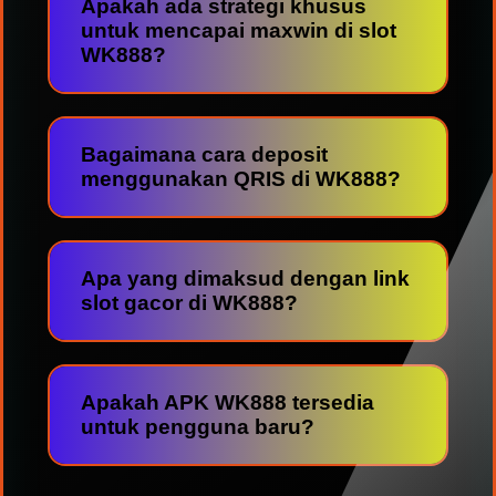
Apakah ada strategi khusus
untuk mencapai maxwin di slot
WK888?
Bagaimana cara deposit
menggunakan QRIS di WK888?
Apa yang dimaksud dengan link
slot gacor di WK888?
Apakah APK WK888 tersedia
untuk pengguna baru?