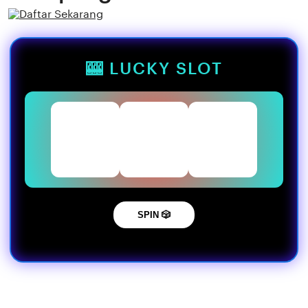
🎰 LUCKY SLOT
SPIN 🎲