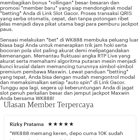
membagikan bonus *rollingan* besar-besaran dan
promosi *member baru* yang siap mendongkrak modal
*betting* Anda di Link Slot Gacor. Proses transaksi QRIS
yang serba otomatis, cepat, dan tanpa potongan ribet
jelas menjadi daya pikat utama bagi para pemburu jackpot
paus.
Sensasi melakukan *bet* di WK888 membuka peluang luar
biasa bagi Anda untuk menerapkan trik jam hoki serta
bocoran pola slot paling akurat demi melipatgandakan
kemenangan. Memantau fluktuasi angka RTP Live yang
akurat serta memahami algoritma putaran mesin menjadi
kunci krusial dalam memancing turunnya simbol-simbol
premium pembawa Maxwin. Lewat panduan *betting*
yang tepat, Anda bisa dengan mudah mengontrol modal
dan memaksimalkan setiap *auto spin* di Link Gacor.
Tunggu apa lagi, segera uji keberuntungan Anda di jagat
slot penuh perkalian besar dan jemput jackpot Maxwin
Anda bersama WK888!
Ulasan Member Terpercaya
Rizky Pratama
★★★★★
"WK888 memang keren, depo cuma 10K sudah